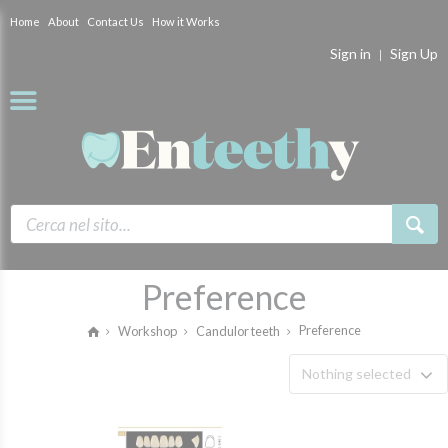
Home
About
Contact Us
How it Works
Sign in
Sign Up
Preference
Preference
Workshop
Candulor teeth
Nothing selected