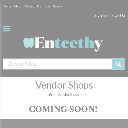
Home
About
Contact Us
How it Works
Sign in
Sign Up
Vendor Shops
Vendor Shops
COMING SOON!