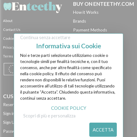
BUY ON ENTEETHY.COM
How it Works
About
Brands
Contact Us
Payment Methods
Continua senza accettare
Cookie Policy
Shipping Methods
Informativa sui Cookie
Privacy Policy
BECOME A SELLER
Noi e terze parti selezionate utilizziamo cookie o
Terms and Conditions
Become a Vendor
tecnologie simili per finalità tecniche e, con il tuo
Vendor Shops
consenso, anche per altre finalità come specificato
nella cookie policy. Il rifiuto del consenso può
Manufacturer event...
rendere non disponibili le relative funzioni. Puoi
Privacy Policy for...
acconsentire all’utilizzo di tali tecnologie utilizzando
il pulsante “Accetta”. Chiudendo questa informativa,
CUSTOMER AREA
continui senza accettare.
Reserved Area
COOKIE POLICY
Sign in
Scopri di più e personalizza
Sign Up
ACCETTA
Password Recover